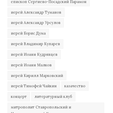
епископ Сергиево-Посадский Парамон
иерей Александр Туманов
иерей Александр Урсулов
иерей Борис Дума
иерей Владимир Купарев
иерей Иоанн Кудрявцев
иерей Иоанн Малков
иерей Кирилл Марковский
иерей Тимофей Чайкин
казачество
концерт
литературный клуб
митрополит Ставропольский и