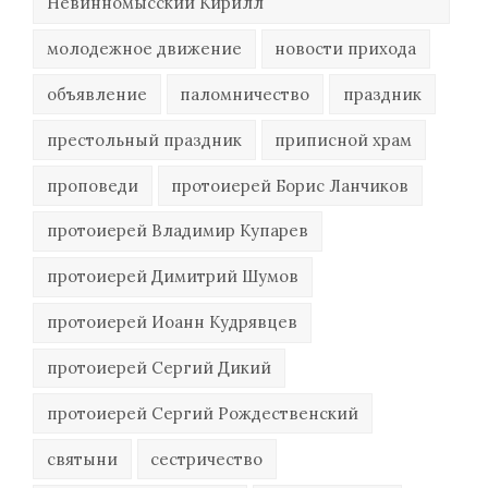
Невинномысский Кирилл
молодежное движение
новости прихода
объявление
паломничество
праздник
престольный праздник
приписной храм
проповеди
протоиерей Борис Ланчиков
протоиерей Владимир Купарев
протоиерей Димитрий Шумов
протоиерей Иоанн Кудрявцев
протоиерей Сергий Дикий
протоиерей Сергий Рождественский
святыни
сестричество