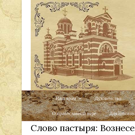
Наш храм
Духовенство
О православной вере
Для готовя
Слово пастыря: Вознес