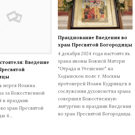
Празднование Введения во
храм Пресвятой Богородицы
4 декабря 2024 года настоятель
храма иконы Божией Матери
стоятеля: Введение
"Отрада и Утешение" на
Пресвятой
Ходынском поле г. Москвы
ицы
протоиерей Иоанн Кудрявцев в
ь иерея Иоанна
сослужении духовенства храма
ва за Божественной
совершил Божественную
 в праздник
литургию в праздник Введения
во храм Пресвятой
во храм Пресвятой Богородицы.
цы 4…