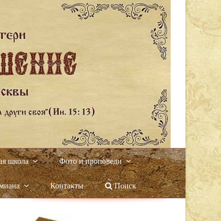
ая школа
Фото и проповеди
амиана
Контакты
Поиск