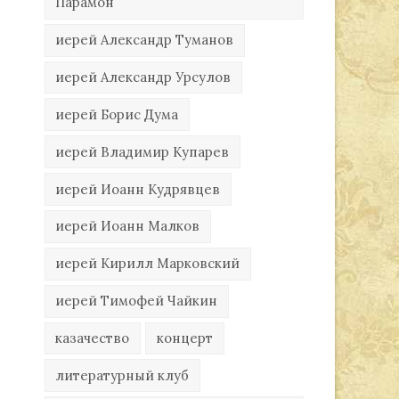
Парамон
иерей Александр Туманов
иерей Александр Урсулов
иерей Борис Дума
иерей Владимир Купарев
иерей Иоанн Кудрявцев
иерей Иоанн Малков
иерей Кирилл Марковский
иерей Тимофей Чайкин
казачество
концерт
литературный клуб