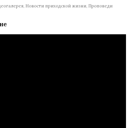
деогалерея
,
Новости приходской жизни
,
Проповеди
не