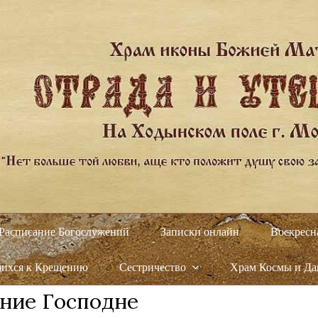
Расписание Богослужений
Записки онлайн
Воскресн
щихся к Крещению
Сестричество
Храм Космы и Д
ение Господне