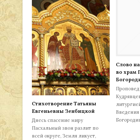
Слово на
во храм 
Богород
Проповед
Кудрявце
Стихотворение Татьяны
литургией
Евгеньевны Зенбицкой
Введения 
Богороди
Днесь спасение миру
Пасхальный звон разлит по
всей округе, Земля ликует,