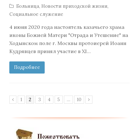
Больница
,
Новости приходской жизни
,
Социальное служение
4 июня 2020 года настоятель казачьего храма
иконы Божией Матери "Отрада и Утешение" на
Ходынском поле г. Москвы протоиерей Иоанн
Кудрявцев принял участие в XI…
Подробнее
Page
Page
Page
Page
Page
Page
1
2
3
4
5
…
10
Предыдущий
Следующий