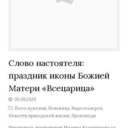
Слово настоятеля:
праздник иконы Божией
Матери «Всецарица»
05.09.2020
Богослужения
,
Больница
,
Видеогалерея
,
Новости приходской жизни
,
Проповеди
Проповедь протоиерея Иоанна Кудрявцева за