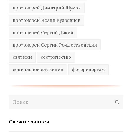
протоиерей Димитрий Шумов
протоиерей Иоанн Кудрявцев
протоиерей Сергий Дикий
протоиерей Сергий Рождественский
святыни
сестричество
социальное служение
фоторепортаж
Поиск
Отпра
Свежие записи