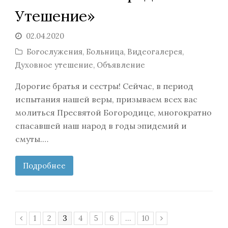
Утешение»
02.04.2020
Богослужения
,
Больница
,
Видеогалерея
,
Духовное утешение
,
Объявление
Дорогие братья и сестры! Сейчас, в период
испытания нашей веры, призываем всех вас
молиться Пресвятой Богородице, многократно
спасавшей наш народ в годы эпидемий и
смуты.…
Подробнее
Page
Page
Page
Page
Page
Page
Page
1
2
3
4
5
6
…
10
Предыдущий
Следующий