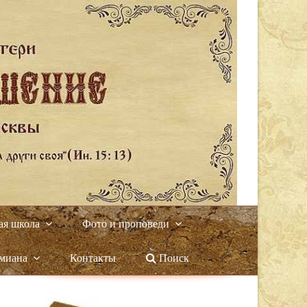
ая школа
Фото и проповеди
амиана
Контакты
Поиск