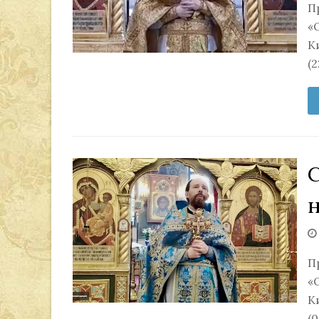
П
«
К
(2
н
П
«
К
(0