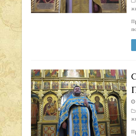
ж
П
п
ж
П