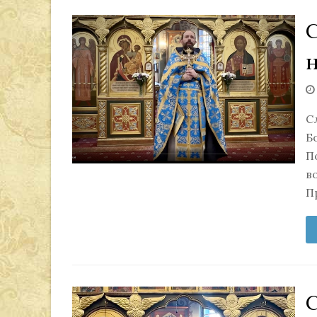
н
С
Б
П
в
П