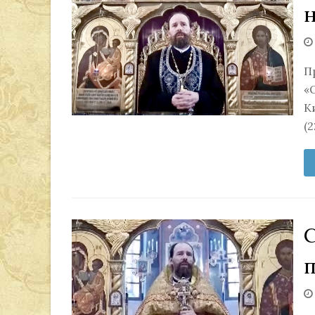
П
«
К
(2