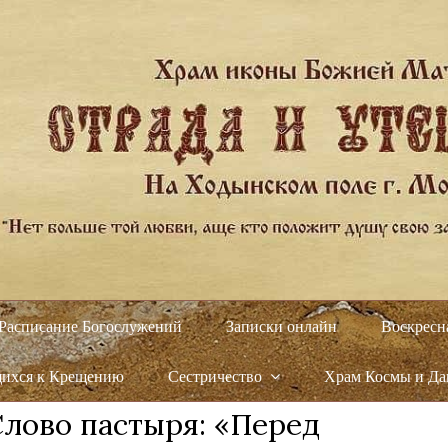
Расписание Богослужений
Записки онлайн
Воскресн
щихся к Крещению
Сестричество
Храм Космы и Д
Слово пастыря: «Перед