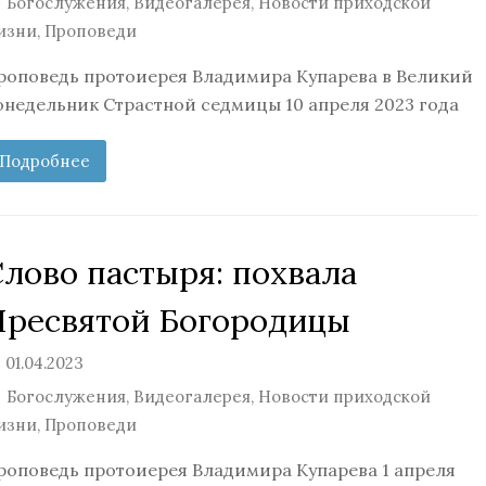
Богослужения
,
Видеогалерея
,
Новости приходской
изни
,
Проповеди
роповедь протоиерея Владимира Купарева в Великий
онедельник Страстной седмицы 10 апреля 2023 года
Подробнее
Слово пастыря: похвала
Пресвятой Богородицы
01.04.2023
Богослужения
,
Видеогалерея
,
Новости приходской
изни
,
Проповеди
роповедь протоиерея Владимира Купарева 1 апреля