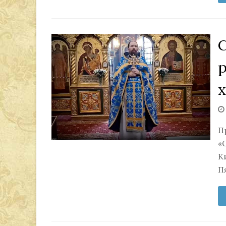
С
П
«
К
П