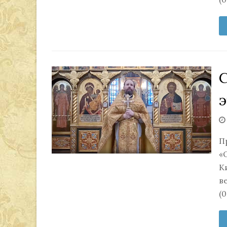
С
э
П
«
К
в
(0