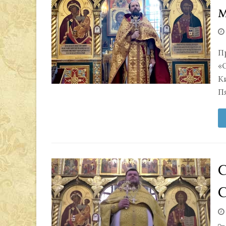
П
«
К
П