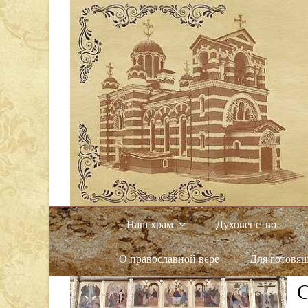
Наш храм
Духовенство
О православной вере
Для готовя