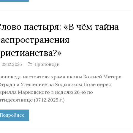
лово пастыря: «В чём тайна
распространения
христианства?»
08.12.2025
Проповеди
роповедь настоятеля храма иконы Божией Матери
Отрада и Утешение» на Ходынском Поле иерея
ирилла Марковского в неделю 26-ю по
ятидесятнице (07.12.2025 г.)
Подробнее