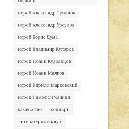
Парамон
иерей Александр Туманов
иерей Александр Урсулов
иерей Борис Дума
иерей Владимир Купарев
иерей Иоанн Кудрявцев
иерей Иоанн Малков
иерей Кирилл Марковский
иерей Тимофей Чайкин
казачество
концерт
литературный клуб