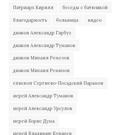
Патриарх Кирилл
беседы с батюшкой
благодарность
больница
видео
диакон Александр Гарбуз
диакон Александр Туманов
диакон Михаил Ремезов
диакон Михаил Ремизов
епископ Сергиево-Посадский Парамон
иерей Александр Туманов
иерей Александр Урсулов
иерей Борис Дума
иерей Владимир Купарев