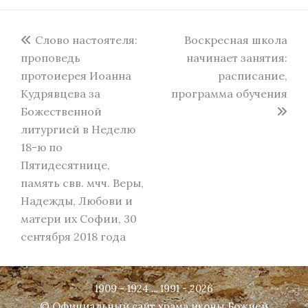
previous
next
Слово настоятеля:
Воскресная школа
post:
post:
проповедь
начинает занятия:
протоиерея Иоанна
расписание,
Кудрявцева за
программа обучения
Божественной
литургией в Неделю
18-ю по
Пятидесятнице,
память свв. мчч. Веры,
Надежды, Любови и
матери их Софии, 30
сентября 2018 года
1909 - 1924 ... 1991 - 2026
© Официальный сайт храма иконы Божией