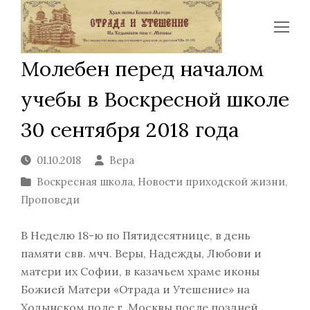
Op
Mo
Молебен перед началом
Me
учебы в Воскресной школе
30 сентября 2018 года
01.10.2018
Вера
Воскресная школа
,
Новости приходской жизни
,
Проповеди
В Неделю 18-ю по Пятидесятнице, в день
памяти свв. мчч. Веры, Надежды, Любови и
матери их Софии, в казачьем храме иконы
Божией Матери «Отрада и Утешение» на
Ходынском поле г. Москвы после поздней