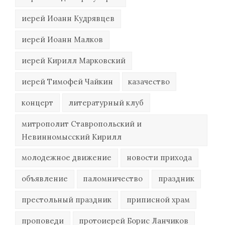
иерей Иоанн Кудрявцев
иерей Иоанн Малков
иерей Кирилл Марковский
иерей Тимофей Чайкин
казачество
концерт
литературный клуб
митрополит Ставропольский и
Невинномысский Кирилл
молодежное движение
новости прихода
объявление
паломничество
праздник
престольный праздник
приписной храм
проповеди
протоиерей Борис Ланчиков