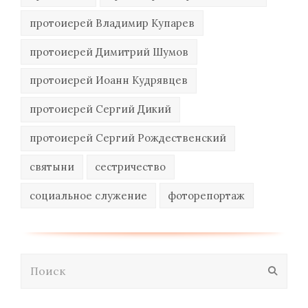
протоиерей Владимир Купарев
протоиерей Димитрий Шумов
протоиерей Иоанн Кудрявцев
протоиерей Сергий Дикий
протоиерей Сергий Рождественский
святыни
сестричество
социальное служение
фоторепортаж
Поиск
Отпра