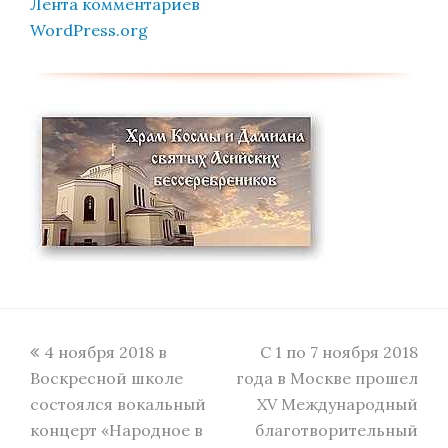
Лента комментариев
WordPress.org
previous
next
4 ноября 2018 в
С 1 по 7 ноября 2018
post:
post:
Воскресной школе
года в Москве прошел
состоялся вокальный
XV Международный
концерт «Народное в
благотворительный