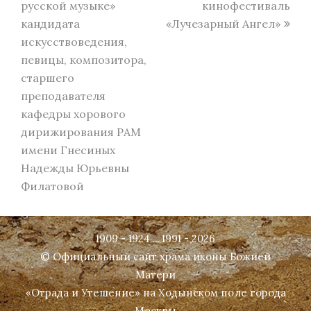
русской музыке»
кинофестиваль
кандидата
«Лучезарный Ангел»
искусствоведения,
певицы, композитора,
старшего
преподавателя
кафедры хорового
дирижирования РАМ
имени Гнесиных
Надежды Юрьевны
Филатовой
1909 - 1924 ... 1991 - 2026
© Официальный сайт храма иконы Божией
Матери
«Отрада и Утешение» на Ходынском поле города
Москвы