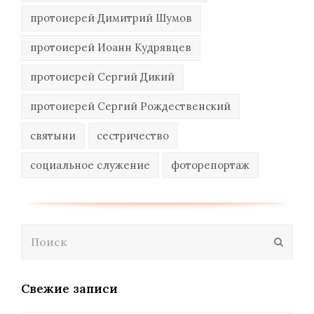
протоиерей Димитрий Шумов
протоиерей Иоанн Кудрявцев
протоиерей Сергий Дикий
протоиерей Сергий Рождественский
святыни
сестричество
социальное служение
фоторепортаж
Поиск
Отпра
Свежие записи