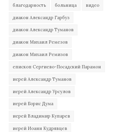
благодарность
больница
видео
диакон Александр Гарбуз
диакон Александр Туманов
диакон Михаил Ремезов
диакон Михаил Ремизов
епископ Сергиево-Посадский Парамон
иерей Александр Туманов
иерей Александр Урсулов
иерей Борис Дума
иерей Владимир Купарев
иерей Иоанн Кудрявцев