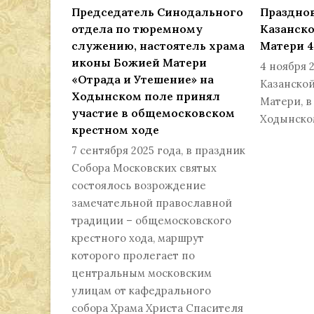
Председатель Cинодального
Празднов
отдела по тюремному
Казанск
служению, настоятель храма
Матери 4
иконы Божией Матери
4 ноября 2
«Отрада и Утешение» на
Казанско
Ходынском поле принял
Матери, в
участие в общемосковском
Ходынск
крестном ходе
7 сентября 2025 года, в праздник
Собора Московских святых
состоялось возрождение
замечательной православной
традиции – общемосковского
крестного хода, маршрут
которого пролегает по
центральным московским
улицам от кафедрального
собора Храма Христа Спасителя