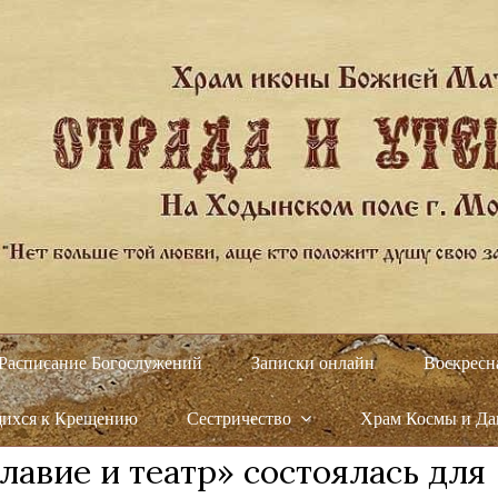
Расписание Богослужений
Записки онлайн
Воскресн
щихся к Крещению
Сестричество
Храм Космы и Д
лавие и театр» состоялась для