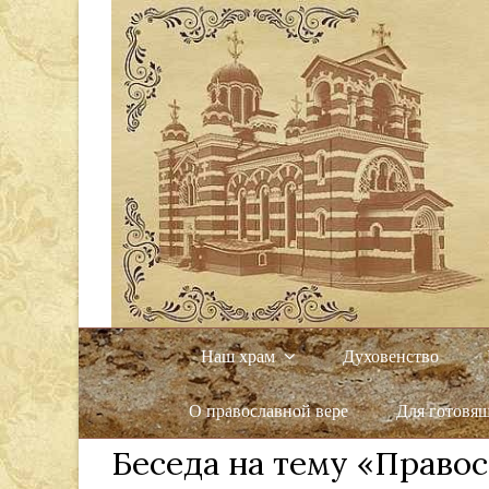
Наш храм
Духовенство
О православной вере
Для готовя
Беседа на тему «Правос