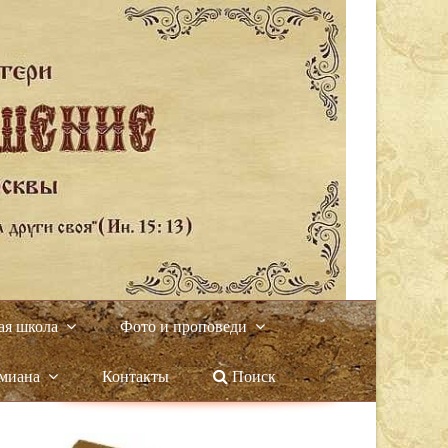
ая школа
Фото и проповеди
амиана
Контакты
Поиск