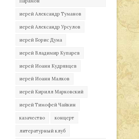
Парамон
иерей Александр Туманов
иерей Александр Урсулов
иерей Борис Дума
иерей Владимир Купарев
иерей Иоанн Кудрявцев
иерей Иоанн Малков
иерей Кирилл Марковский
иерей Тимофей Чайкин
казачество
концерт
литературный клуб