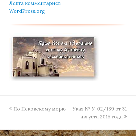
Лента комментариев
WordPress.org
previous
next
По Псковскому морю
Указ № У-02/139 от 31
post:
post:
августа 2015 года