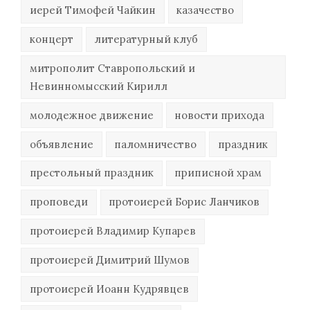
иерей Тимофей Чайкин
казачество
концерт
литературный клуб
митрополит Ставропольский и
Невинномысский Кирилл
молодежное движение
новости прихода
объявление
паломничество
праздник
престольный праздник
приписной храм
проповеди
протоиерей Борис Ланчиков
протоиерей Владимир Купарев
протоиерей Димитрий Шумов
протоиерей Иоанн Кудрявцев