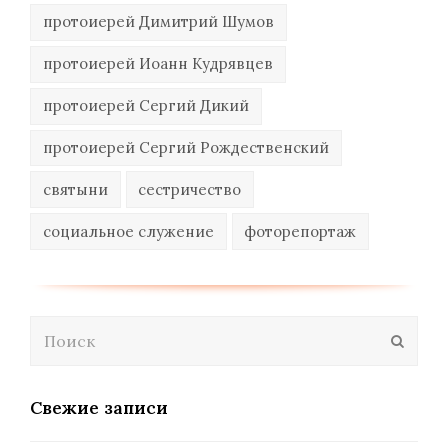
протоиерей Димитрий Шумов
протоиерей Иоанн Кудрявцев
протоиерей Сергий Дикий
протоиерей Сергий Рождественский
святыни
сестричество
социальное служение
фоторепортаж
Поиск
Отпра
Свежие записи