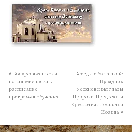
previous
next
Воскресная школа
Беседы с батюшкой:
post:
post:
начинает занятия:
Праздник
расписание,
Усекновения главы
программа обучения
Пророка, Предтечи и
Крестителя Господня
Иоанна