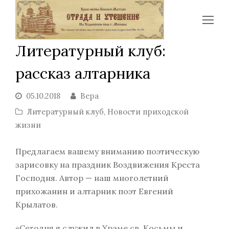
Op
Mo
Литературный клуб:
Me
рассказ алтарника
05.10.2018
Вера
Литературный клуб
,
Новости приходской
жизни
Предлагаем вашему вниманию поэтическую
зарисовку на праздник Воздвижения Креста
Господня. Автор — наш многолетний
прихожанин и алтарник поэт Евгений
Крылатов.
«Сегодня я служил в Храме св. Косьмы и