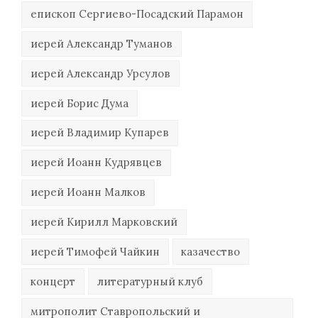
епископ Сергиево-Посадский Парамон
иерей Александр Туманов
иерей Александр Урсулов
иерей Борис Дума
иерей Владимир Купарев
иерей Иоанн Кудрявцев
иерей Иоанн Малков
иерей Кирилл Марковский
иерей Тимофей Чайкин
казачество
концерт
литературный клуб
митрополит Ставропольский и