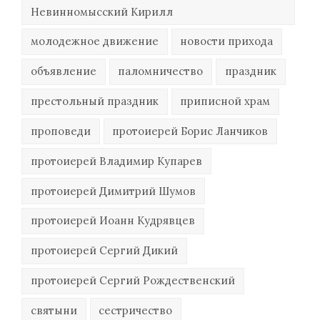
Невинномысский Кирилл
молодежное движение
новости прихода
объявление
паломничество
праздник
престольный праздник
приписной храм
проповеди
протоиерей Борис Ланчиков
протоиерей Владимир Купарев
протоиерей Димитрий Шумов
протоиерей Иоанн Кудрявцев
протоиерей Сергий Дикий
протоиерей Сергий Рождественский
святыни
сестричество