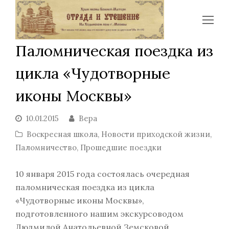
Op
Mo
Паломническая поездка из
Me
цикла «Чудотворные
иконы Москвы»
10.01.2015
Вера
Воскресная школа
,
Новости приходской жизни
,
Паломничество
,
Прошедшие поездки
10 января 2015 года состоялась очередная
паломническая поездка из цикла
«Чудотворные иконы Москвы»,
подготовленного нашим экскурсоводом
Людмилой Анатольевной Земсковой.