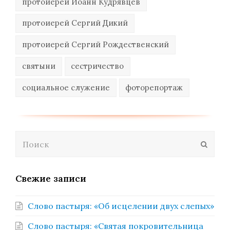
протоиерей Иоанн Кудрявцев
протоиерей Сергий Дикий
протоиерей Сергий Рождественский
святыни
сестричество
социальное служение
фоторепортаж
Поиск
Отпра
Свежие записи
Слово пастыря: «Об исцелении двух слепых»
Слово пастыря: «Святая покровительница