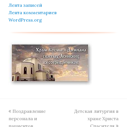
Лента записей
Лента комментариев
WordPress.org
previous
next
Поздравление
Детская литургия в
post:
post:
персонала и
храме Христа
пациентов
Спасителя