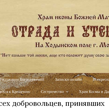
Расписание Богослужений
Записки онлайн
Воскресн
щихся к Крещению
Сестричество
Храм Космы и Д
сех добровольцев, принявших