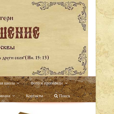
ая школа
Фото и проповеди
амиана
Контакты
Поиск