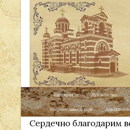
Наш храм
Духовенство
О православной вере
Для готовя
Сердечно благодарим в