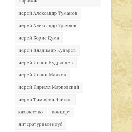
Парамон
иерей Александр Туманов
иерей Александр Урсулов
иерей Борис Дума
иерей Владимир Купарев
иерей Иоанн Кудрявцев
иерей Иоанн Малков
иерей Кирилл Марковский
иерей Тимофей Чайкин
казачество
концерт
литературный клуб