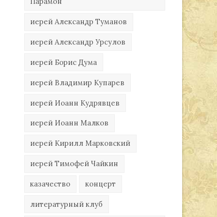
Парамон
иерей Александр Туманов
иерей Александр Урсулов
иерей Борис Дума
иерей Владимир Купарев
иерей Иоанн Кудрявцев
иерей Иоанн Малков
иерей Кирилл Марковский
иерей Тимофей Чайкин
казачество
концерт
литературный клуб