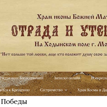
Расписание Богослужений
Записки онлайн
Воскресн
щихся к Крещению
Сестричество
Храм Космы и Д
ь Победы