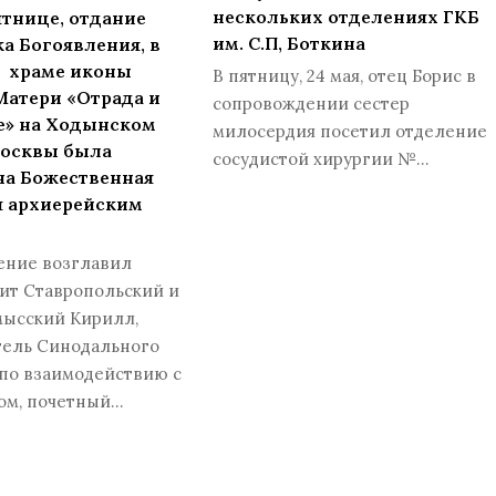
нескольких отделениях ГКБ
тнице, отдание
им. С.П, Боткина
а Богоявления, в
м храме иконы
В пятницу, 24 мая, отец Борис в
Матери «Отрада и
сопровождении сестер
е» на Ходынском
милосердия посетил отделение
Москвы была
сосудистой хирургии №…
на Божественная
я архиерейским
ение возглавил
ит Ставропольский и
ысский Кирилл,
тель Синодального
 по взаимодействию с
ом, почетный…