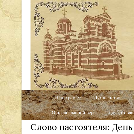
Наш храм
Духовенство
О православной вере
Для готовя
Слово настоятеля: Ден