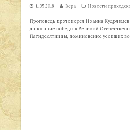
11.05.2018
Вера
Новости приходск
Проповедь протоиерея Иоанна Кудрявцева
дарование победы в Великой Отечественн
Пятидесятницы, поминовение усопших вои