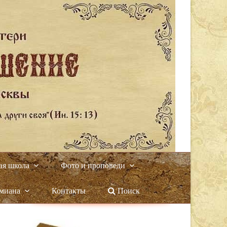
ая школа
Фото и проповеди
амиана
Контакты
Поиск