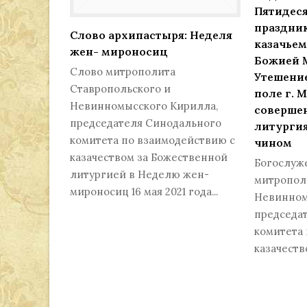
Пятидеся
праздник
Слово архипастыря: Неделя
казачье
жен- мироносиц
Божией 
Слово митрополита
Утешени
Ставропольского и
поле г. 
Невинномысского Кирилла,
соверше
председателя Синодального
литурги
комитета по взаимодействию с
чином
казачеством за Божественной
Богослуж
литургией в Неделю жен-
митропол
мироносиц 16 мая 2021 года...
Невинном
председа
комитета
казачеств