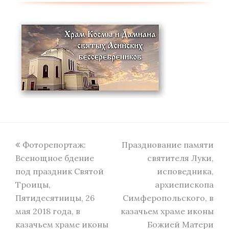
previous
next
Фоторепортаж:
Празднование памяти
post:
post:
Всенощное бдение
святителя Луки,
под праздник Святой
исповедника,
Троицы,
архиепископа
Пятидесятницы, 26
Симферопольского, в
мая 2018 года, в
казачьем храме иконы
казачьем храме иконы
Божией Матери