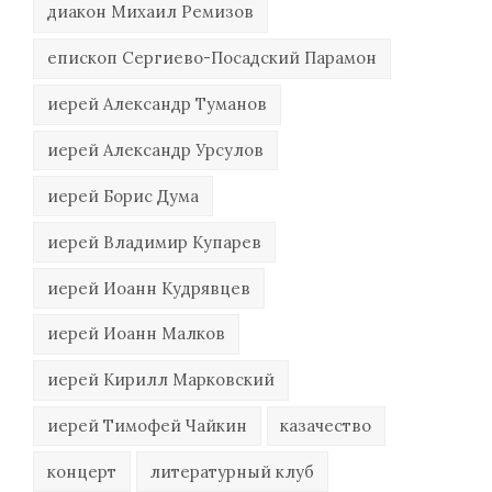
диакон Михаил Ремизов
епископ Сергиево-Посадский Парамон
иерей Александр Туманов
иерей Александр Урсулов
иерей Борис Дума
иерей Владимир Купарев
иерей Иоанн Кудрявцев
иерей Иоанн Малков
иерей Кирилл Марковский
иерей Тимофей Чайкин
казачество
концерт
литературный клуб