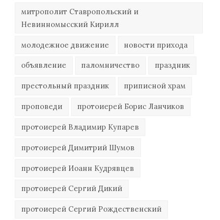
митрополит Ставропольский и
Невинномысский Кирилл
молодежное движение
новости прихода
объявление
паломничество
праздник
престольный праздник
приписной храм
проповеди
протоиерей Борис Ланчиков
протоиерей Владимир Купарев
протоиерей Димитрий Шумов
протоиерей Иоанн Кудрявцев
протоиерей Сергий Дикий
протоиерей Сергий Рождественский