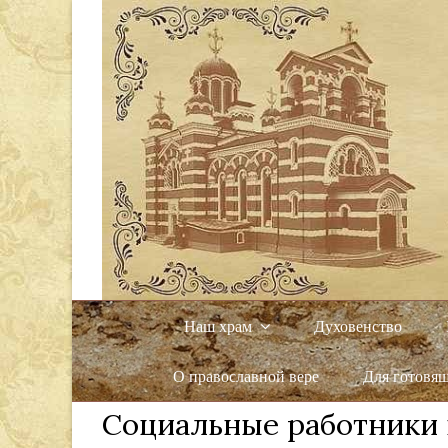
Наш храм
Духовенство
О православной вере
Для готовя
Социальные работники 