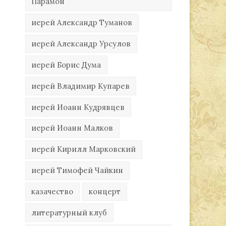
Парамон
иерей Александр Туманов
иерей Александр Урсулов
иерей Борис Дума
иерей Владимир Купарев
иерей Иоанн Кудрявцев
иерей Иоанн Малков
иерей Кирилл Марковский
иерей Тимофей Чайкин
казачество
концерт
литературный клуб