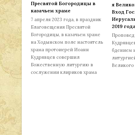
Пресвятой Богородицы в
я Великог
казачьем храме
Вход Гос
Иерусали
7 апреля 2023 года, в праздник
2019 год
Благовещения Пресвятой
Богородицы, в казачьем храме
Проповед
на Ходынском поле настоятель
Кудрявце
храма протоиерей Иоанн
бдением 
Кудрявцев совершил
литургие
Божественную литургию в
Великого
сослужении клириков храма