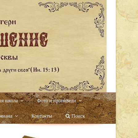
ая школа
Фото и проповеди
амиана
Контакты
Поиск