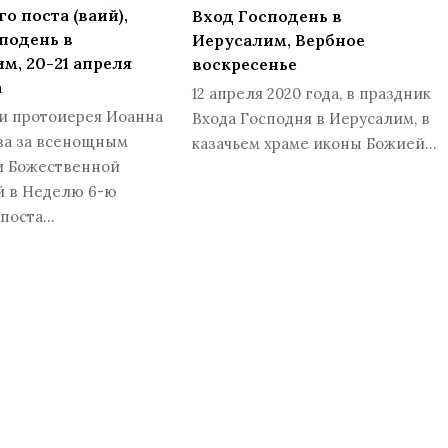
о поста (ваий),
Вход Господень в
подень в
Иерусалим, Вербное
м, 20-21 апреля
воскресенье
а
12 апреля 2020 года, в праздник
и протоиерея Иоанна
Входа Господня в Иерусалим, в
ва за всенощным
казачьем храме иконы Божией…
и Божественной
й в Неделю 6-ю
 поста…