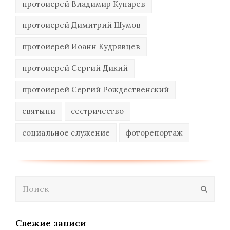
протоиерей Владимир Купарев
протоиерей Димитрий Шумов
протоиерей Иоанн Кудрявцев
протоиерей Сергий Дикий
протоиерей Сергий Рождественский
святыни
сестричество
социальное служение
фоторепортаж
Поиск
Отпра
Свежие записи