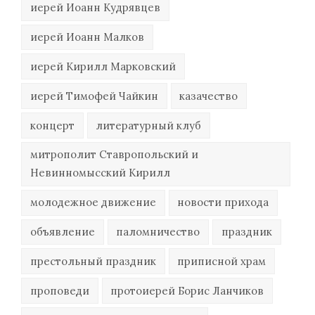
иерей Иоанн Кудрявцев
иерей Иоанн Малков
иерей Кирилл Марковский
иерей Тимофей Чайкин
казачество
концерт
литературный клуб
митрополит Ставропольский и
Невинномысский Кирилл
молодежное движение
новости прихода
объявление
паломничество
праздник
престольный праздник
приписной храм
проповеди
протоиерей Борис Ланчиков