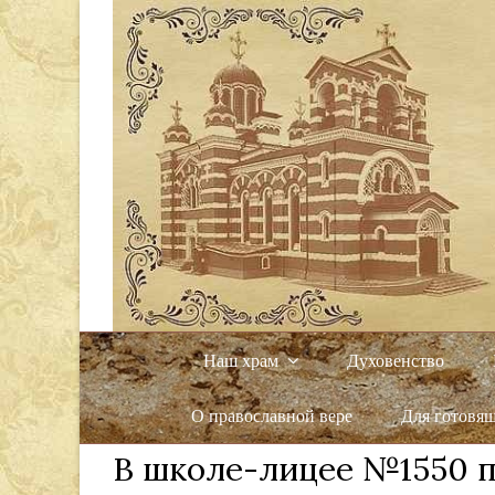
Наш храм
Духовенство
О православной вере
Для готовя
В школе-лицее №1550 