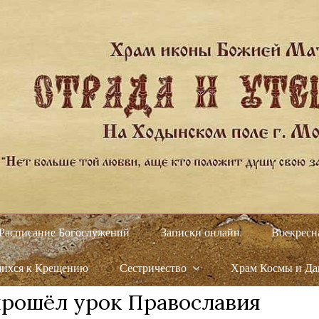
Расписание Богослужений
Записки онлайн
Воскресн
щихся к Крещению
Сестричество
Храм Космы и Д
прошёл урок Православия