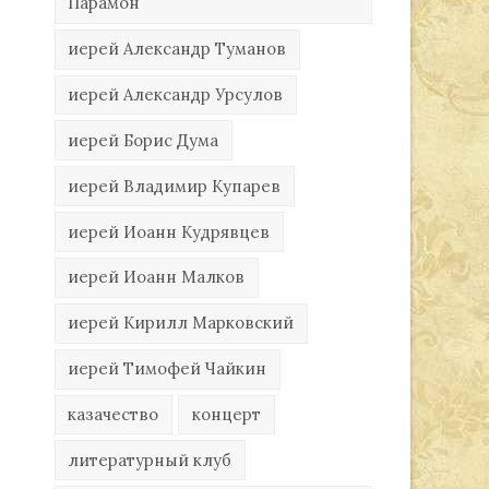
Парамон
иерей Александр Туманов
иерей Александр Урсулов
иерей Борис Дума
иерей Владимир Купарев
иерей Иоанн Кудрявцев
иерей Иоанн Малков
иерей Кирилл Марковский
иерей Тимофей Чайкин
казачество
концерт
литературный клуб