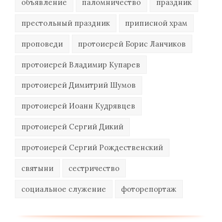
объявление
паломничество
праздник
престольный праздник
приписной храм
проповеди
протоиерей Борис Ланчиков
протоиерей Владимир Купарев
протоиерей Димитрий Шумов
протоиерей Иоанн Кудрявцев
протоиерей Сергий Дикий
протоиерей Сергий Рождественский
святыни
сестричество
социальное служение
фоторепортаж