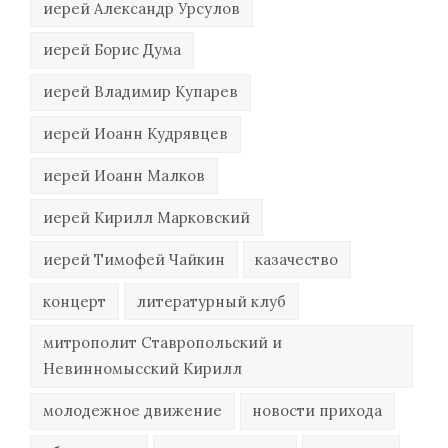
иерей Александр Урсулов
иерей Борис Дума
иерей Владимир Купарев
иерей Иоанн Кудрявцев
иерей Иоанн Малков
иерей Кирилл Марковский
иерей Тимофей Чайкин
казачество
концерт
литературный клуб
митрополит Ставропольский и
Невинномысский Кирилл
молодежное движение
новости прихода