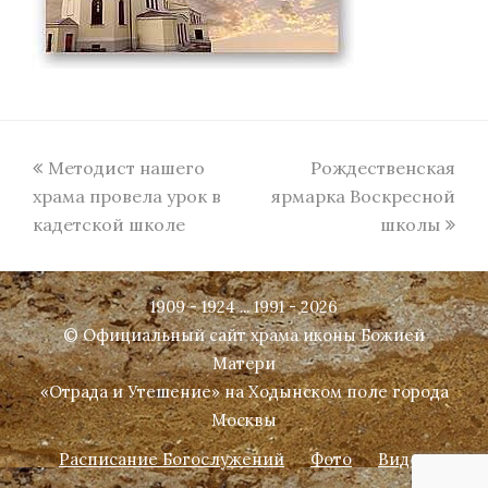
previous
next
Методист нашего
Рождественская
post:
post:
храма провела урок в
ярмарка Воскресной
кадетской школе
школы
1909 - 1924 ... 1991 - 2026
© Официальный сайт храма иконы Божией
Матери
«Отрада и Утешение» на Ходынском поле города
Москвы
Расписание Богослужений
Фото
Видео