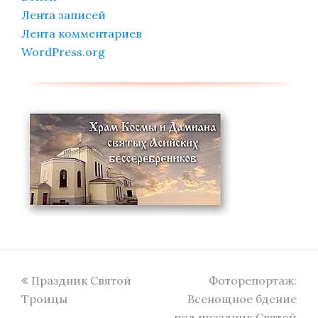
Лента записей
Лента комментариев
WordPress.org
previous
next
Праздник Святой
Фоторепортаж:
post:
post:
Троицы
Всенощное бдение
под праздник Святой