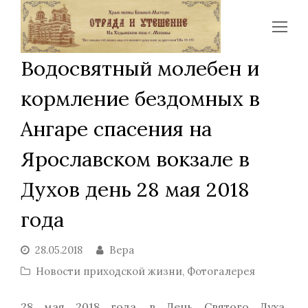
Op
Mo
Водосвятный молебен и
Me
кормление бездомных в
Ангаре спасения на
Ярославском вокзале в
Духов день 28 мая 2018
года
28.05.2018
Вера
Новости приходской жизни
,
Фотогалерея
28 мая 2018 года, в День Святого Духа,