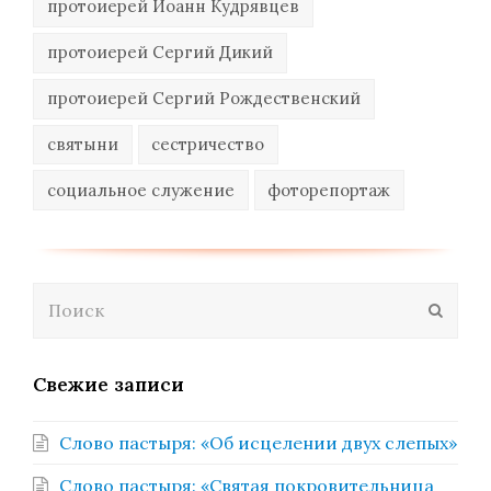
протоиерей Иоанн Кудрявцев
протоиерей Сергий Дикий
протоиерей Сергий Рождественский
святыни
сестричество
социальное служение
фоторепортаж
Поиск
Отпра
Свежие записи
Слово пастыря: «Об исцелении двух слепых»
Слово пастыря: «Святая покровительница