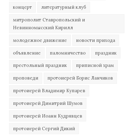
концерт
литературный клуб
митрополит Ставропольский и
Невинномысский Кирилл
молодежное движение
новости прихода
объявление
паломничество
праздник
престольный праздник
приписной храм
проповеди
протоиерей Борис Ланчиков
протоиерей Владимир Купарев
протоиерей Димитрий Шумов
протоиерей Иоанн Кудрявцев
протоиерей Сергий Дикий