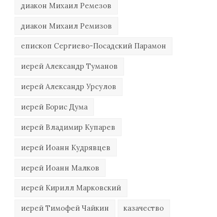
диакон Михаил Ремезов
диакон Михаил Ремизов
епископ Сергиево-Посадский Парамон
иерей Александр Туманов
иерей Александр Урсулов
иерей Борис Дума
иерей Владимир Купарев
иерей Иоанн Кудрявцев
иерей Иоанн Малков
иерей Кирилл Марковский
иерей Тимофей Чайкин
казачество