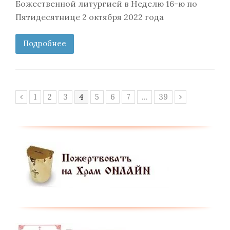
Божественной литургией в Неделю 16-ю по
Пятидесятнице 2 октября 2022 года
Подробнее
Page
Page
Page
Page
Page
Page
Page
Page
1
2
3
4
5
6
7
…
39
Предыдущий
Следующий