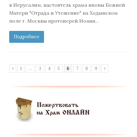
в Иерусалим, настоятель храма иконы Божией
Матери "Отрада и Утешение" на Ходынском
поле г. Москвы протоиерей Иоанн…
Подробнее
Page
Page
Page
Page
Page
Page
Page
Page
1
…
3
4
5
6
7
8
9
Предыдущий
Следующий