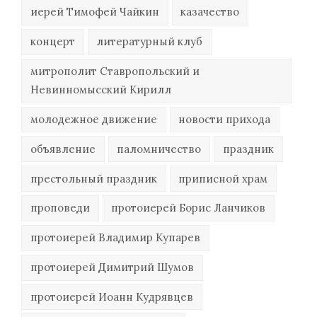
иерей Тимофей Чайкин
казачество
концерт
литературный клуб
митрополит Ставропольский и
Невинномысский Кирилл
молодежное движение
новости прихода
объявление
паломничество
праздник
престольный праздник
приписной храм
проповеди
протоиерей Борис Ланчиков
протоиерей Владимир Купарев
протоиерей Димитрий Шумов
протоиерей Иоанн Кудрявцев