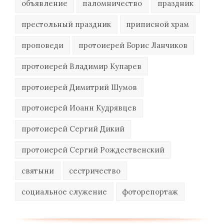
объявление
паломничество
праздник
престольный праздник
приписной храм
проповеди
протоиерей Борис Ланчиков
протоиерей Владимир Купарев
протоиерей Димитрий Шумов
протоиерей Иоанн Кудрявцев
протоиерей Сергий Дикий
протоиерей Сергий Рождественский
святыни
сестричество
социальное служение
фоторепортаж