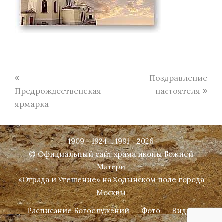
previous
next
Поздравление
post:
post:
Предрождественская
настоятеля
ярмарка
1909 - 1924 ... 1991 - 2026
© Официальный сайт храма иконы Божией
Матери
«Отрада и Утешение» на Ходынском поле города
Москвы
Расписание Богослужений
Фото
Видео