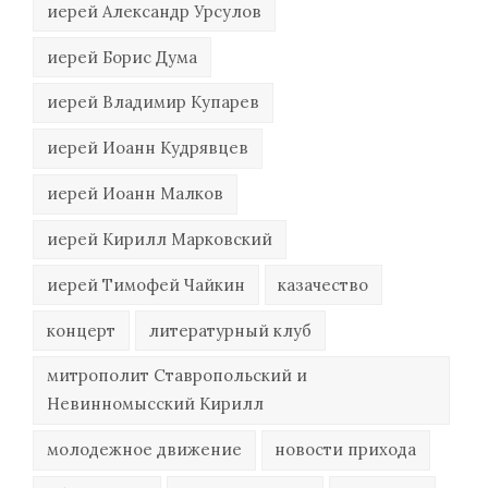
иерей Александр Урсулов
иерей Борис Дума
иерей Владимир Купарев
иерей Иоанн Кудрявцев
иерей Иоанн Малков
иерей Кирилл Марковский
иерей Тимофей Чайкин
казачество
концерт
литературный клуб
митрополит Ставропольский и
Невинномысский Кирилл
молодежное движение
новости прихода