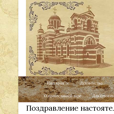
Наш храм
Духовенство
О православной вере
Для готовя
Поздравление настояте