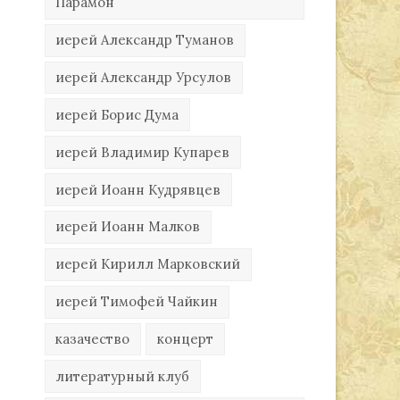
Парамон
иерей Александр Туманов
иерей Александр Урсулов
иерей Борис Дума
иерей Владимир Купарев
иерей Иоанн Кудрявцев
иерей Иоанн Малков
иерей Кирилл Марковский
иерей Тимофей Чайкин
казачество
концерт
литературный клуб