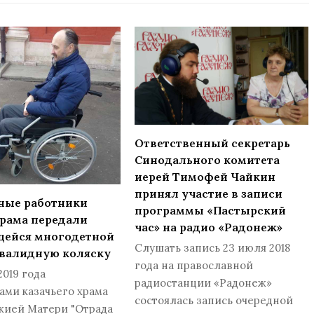
Ответственный секретарь
Синодального комитета
иерей Тимофей Чайкин
принял участие в записи
ные работники
программы «Пастырский
рама передали
час» на радио «Радонеж»
ейся многодетной
Слушать запись 23 июля 2018
нвалидную коляску
года на православной
2019 года
радиостанции «Радонеж»
ми казачьего храма
состоялась запись очередной
жией Матери "Отрада