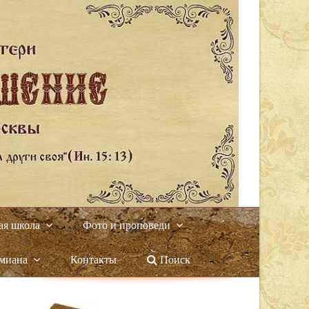
ая школа
Фото и проповеди
амиана
Контакты
Поиск