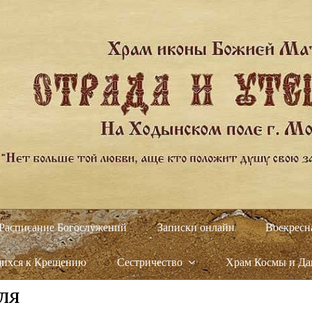
Расписание Богослужений
Записки онлайн
Воскресн
щихся к Крещению
Сестричество
Храм Космы и Д
ля