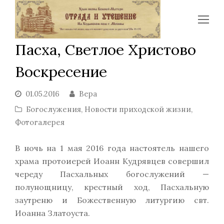
Op
Mo
Пасха, Светлое Христово
Me
Воскресение
01.05.2016
Вера
Богослужения
,
Новости приходской жизни
,
Фотогалерея
В ночь на 1 мая 2016 года настоятель нашего
храма протоиерей Иоанн Кудрявцев совершил
череду Пасхальных богослужений —
полунощницу, крестный ход, Пасхальную
заутреню и Божественную литургию свт.
Иоанна Златоуста.