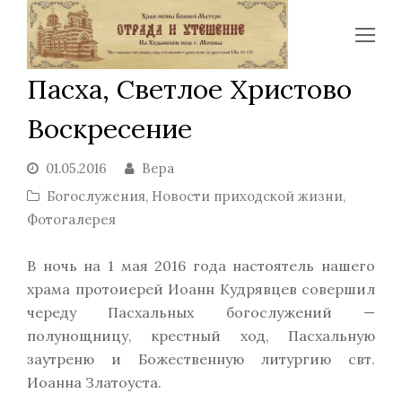
Op
Mo
Пасха, Светлое Христово
Me
Воскресение
01.05.2016
Вера
Богослужения
,
Новости приходской жизни
,
Фотогалерея
В ночь на 1 мая 2016 года настоятель нашего
храма протоиерей Иоанн Кудрявцев совершил
череду Пасхальных богослужений —
полунощницу, крестный ход, Пасхальную
заутреню и Божественную литургию свт.
Иоанна Златоуста.