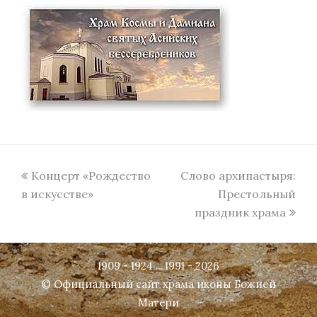
previous
next
Концерт «Рождество
Слово архипастыря:
post:
post:
в искусстве»
Престольный
праздник храма
1909 - 1924 ... 1991 - 2026
© Официальный сайт храма иконы Божией
Матери