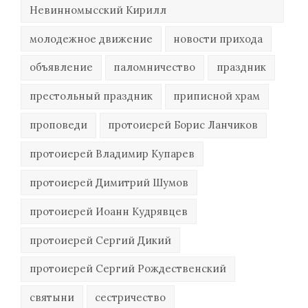
Невинномысский Кирилл
молодежное движение
новости прихода
объявление
паломничество
праздник
престольный праздник
приписной храм
проповеди
протоиерей Борис Ланчиков
протоиерей Владимир Купарев
протоиерей Димитрий Шумов
протоиерей Иоанн Кудрявцев
протоиерей Сергий Дикий
протоиерей Сергий Рождественский
святыни
сестричество