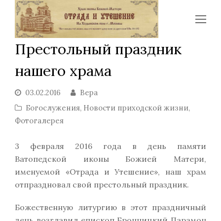
Op
Mo
Престольный праздник
Me
нашего храма
03.02.2016
Вера
Богослужения
,
Новости приходской жизни
,
Фотогалерея
3 февраля 2016 года в день памяти
Ватопедской иконы Божией Матери,
именуемой «Отрада и Утешение», наш храм
отпраздновал свой престольный праздник.
Божественную литургию в этот праздничный
день возглавил епископ Бронницкий Парамон