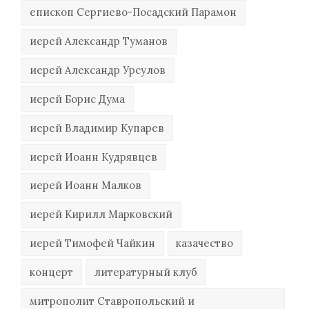
епископ Сергиево-Посадский Парамон
иерей Александр Туманов
иерей Александр Урсулов
иерей Борис Дума
иерей Владимир Купарев
иерей Иоанн Кудрявцев
иерей Иоанн Малков
иерей Кирилл Марковский
иерей Тимофей Чайкин
казачество
концерт
литературный клуб
митрополит Ставропольский и