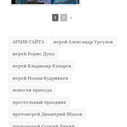
1
2
►
АРХИВ САЙТА
иерей Александр Урсулов
иерей Борис Дума
иерей Владимир Купарев
иерей Иоанн Кудрявцев
новости прихода
престольный праздник
протоиерей Димитрий Шумов
протоиерей Сергий Дикий