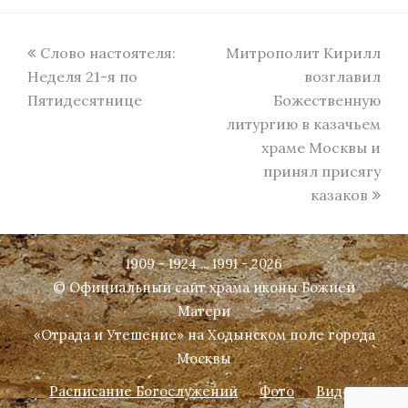
previous
next
Слово настоятеля:
Митрополит Кирилл
post:
post:
Неделя 21-я по
возглавил
Пятидесятнице
Божественную
литургию в казачьем
храме Москвы и
принял присягу
казаков
1909 - 1924 ... 1991 - 2026
© Официальный сайт храма иконы Божией
Матери
«Отрада и Утешение» на Ходынском поле города
Москвы
Расписание Богослужений
Фото
Видео