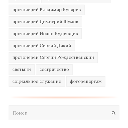
протоиерей Владимир Купарев
протоиерей Димитрий Шумов
протоиерей Иоанн Кудрявцев
протоиерей Сергий Дикий
протоиерей Сергий Рождественский
святыни
сестричество
социальное служение
фоторепортаж
Поиск
Отпра