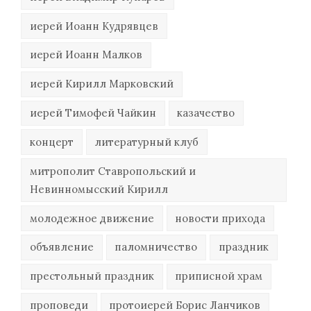
иерей Иоанн Кудрявцев
иерей Иоанн Малков
иерей Кирилл Марковский
иерей Тимофей Чайкин
казачество
концерт
литературный клуб
митрополит Ставропольский и
Невинномысский Кирилл
молодежное движение
новости прихода
объявление
паломничество
праздник
престольный праздник
приписной храм
проповеди
протоиерей Борис Ланчиков