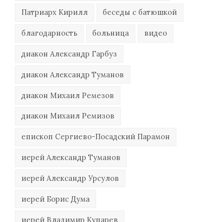
Патриарх Кирилл
беседы с батюшкой
благодарность
больница
видео
диакон Александр Гарбуз
диакон Александр Туманов
диакон Михаил Ремезов
диакон Михаил Ремизов
епископ Сергиево-Посадский Парамон
иерей Александр Туманов
иерей Александр Урсулов
иерей Борис Дума
иерей Владимир Купарев