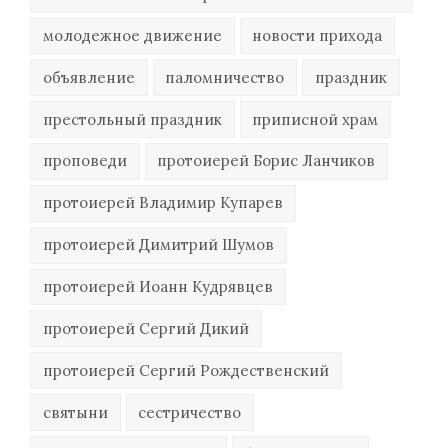
молодежное движение
новости прихода
объявление
паломничество
праздник
престольный праздник
приписной храм
проповеди
протоиерей Борис Ланчиков
протоиерей Владимир Купарев
протоиерей Димитрий Шумов
протоиерей Иоанн Кудрявцев
протоиерей Сергий Дикий
протоиерей Сергий Рождественский
святыни
сестричество