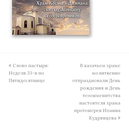
previous
next
Слово пастыря:
В казачьем храме
post:
post:
Неделя 33-я по
молитвенно
Пятидесятнице
отпраздновали День
рождения и День
тезоименитства
настоятеля храма
протоиерея Иоанна
Кудрявцева