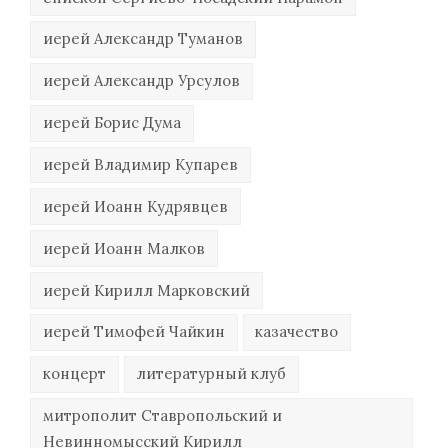
иерей Александр Туманов
иерей Александр Урсулов
иерей Борис Дума
иерей Владимир Купарев
иерей Иоанн Кудрявцев
иерей Иоанн Малков
иерей Кирилл Марковский
иерей Тимофей Чайкин
казачество
концерт
литературный клуб
митрополит Ставропольский и
Невинномысский Кирилл