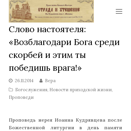
Op
Mo
Слово настоятеля:
Me
«Возблагодари Бога среди
скорбей и этим ты
победишь врага!»
26.11.2014
Вера
Богослужения
,
Новости приходской жизни
,
Проповеди
Проповедь иерея Иоанна Кудрявцева после
Божественной литургии в день памяти