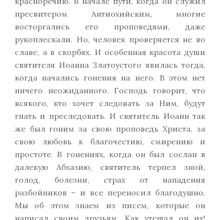
красноречию. В начале пути, когда он служил
пресвитером Антиохийским, многие
восторгались его проповедями, даже
рукоплескали. Но, человек проверяется не во
славе, а в скорбях. И особенная красота души
святителя Иоанна Златоустого явилась тогда,
когда начались гонения на него. В этом нет
ничего неожиданного. Господь говорит, что
всякого, кто хочет следовать за Ним, будут
гнать и преследовать. И святитель Иоанн так
же был гоним за свою проповедь Христа, за
свою любовь к благочестию, смирению и
простоте. В гонениях, когда он был сослан в
далекую Абхазию, святитель терпел зной,
голод, болезни, страх от нападения
разбойников – и все переносил благодушно.
Мы об этом знаем из писем, которые он
написал своим друзьям. Как утешал он их!