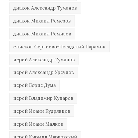
диакон Александр Туманов
диакон Михаил Ремезов
диакон Михаил Ремизов
епископ Сергиево-Посадский Парамон
иерей Александр Туманов
иерей Александр Урсулов
иерей Борис Дума
иерей Владимир Купарев
иерей Иоанн Кудрявцев
иерей Иоанн Малков
иерей Кирилл Марковский