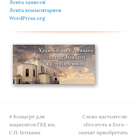
Лента записей
Лента комментариев
WordPress.org
previous
next
Концерт для
Слово настоятеля:
post:
post:
пациентов ГКБ им.
«Богатеть в Бога –
С.П. Боткина
значит приобретать