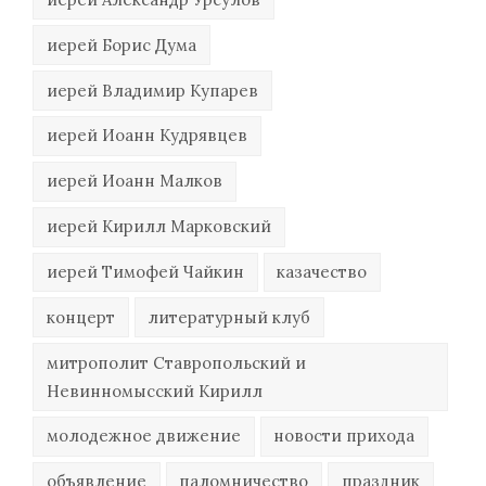
иерей Борис Дума
иерей Владимир Купарев
иерей Иоанн Кудрявцев
иерей Иоанн Малков
иерей Кирилл Марковский
иерей Тимофей Чайкин
казачество
концерт
литературный клуб
митрополит Ставропольский и
Невинномысский Кирилл
молодежное движение
новости прихода
объявление
паломничество
праздник