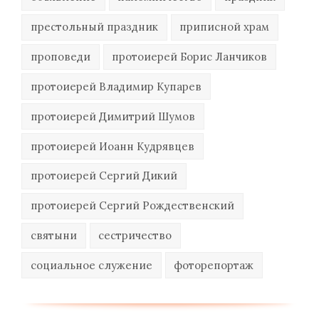
престольный праздник
приписной храм
проповеди
протоиерей Борис Ланчиков
протоиерей Владимир Купарев
протоиерей Димитрий Шумов
протоиерей Иоанн Кудрявцев
протоиерей Сергий Дикий
протоиерей Сергий Рождественский
святыни
сестричество
социальное служение
фоторепортаж