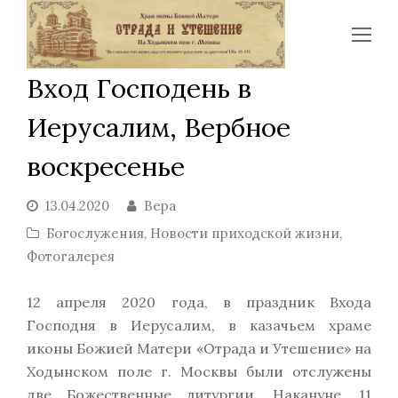
Op
Mo
Вход Господень в
Me
Иерусалим, Вербное
воскресенье
13.04.2020
Вера
Богослужения
,
Новости приходской жизни
,
Фотогалерея
12 апреля 2020 года, в праздник Входа
Господня в Иерусалим, в казачьем храме
иконы Божией Матери «Отрада и Утешение» на
Ходынском поле г. Москвы были отслужены
две Божественные литургии. Накануне, 11