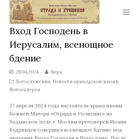
Op
Mo
Вход Господень в
Me
Иерусалим, всенощное
бдение
28.04.2024
Вера
Богослужения
,
Новости приходской жизни
,
Фотогалерея
27 апреля 2024 года настоятель храма иконы
Божией Матери «Отрада и Утешение» на
Ходынском поле г. Москвы протоиерей Иоанн
Кудрявцев совершил всенощное бдение под
праздник Входа Господня в Иерусалим. После