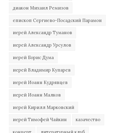
диакон Михаил Ремизов
епископ Сергиево-Посадский Парамон
иерей Александр Туманов
иерей Александр Урсулов
иерей Борис Дума
иерей Владимир Купарев
иерей Иоанн Кудрявцев
иерей Иоанн Малков
иерей Кирилл Марковский
иерей Тимофей Чайкин
казачество
концерт
литературный клуб