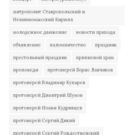
митрополит Ставропольский и
Невинномысский Кирилл
молодежное движение
новости прихода
объявление
паломничество
праздник
престольный праздник
приписной храм
проповеди
протоиерей Борис Ланчиков
протоиерей Владимир Купарев
протоиерей Димитрий Шумов
протоиерей Иоанн Кудрявцев
протоиерей Сергий Дикий
протоиерей Сергий Рождественский