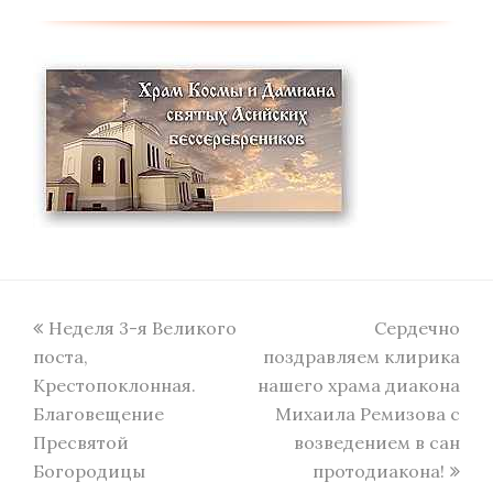
previous
next
Неделя 3-я Великого
Сердечно
post:
post:
поста,
поздравляем клирика
Крестопоклонная.
нашего храма диакона
Благовещение
Михаила Ремизова с
Пресвятой
возведением в сан
Богородицы
протодиакона!