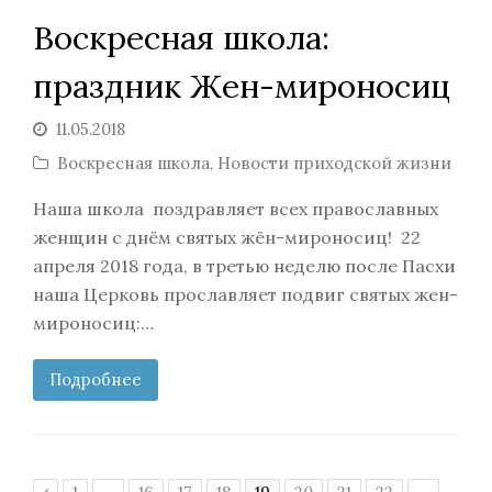
Воскресная школа:
праздник Жен-мироносиц
11.05.2018
Воскресная школа
,
Новости приходской жизни
Наша школа поздравляет всех православных
женщин с днём святых жён-мироносиц! 22
апреля 2018 года, в третью неделю после Пасхи
наша Церковь прославляет подвиг святых жен-
мироносиц:…
Подробнее
Page
Page
Page
Page
Page
Page
Page
Page
Предыдущий