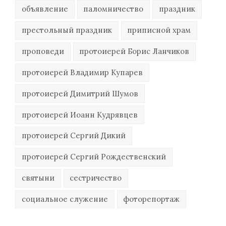
объявление
паломничество
праздник
престольный праздник
приписной храм
проповеди
протоиерей Борис Ланчиков
протоиерей Владимир Купарев
протоиерей Димитрий Шумов
протоиерей Иоанн Кудрявцев
протоиерей Сергий Дикий
протоиерей Сергий Рождественский
святыни
сестричество
социальное служение
фоторепортаж