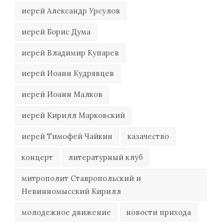
иерей Александр Урсулов
иерей Борис Дума
иерей Владимир Купарев
иерей Иоанн Кудрявцев
иерей Иоанн Малков
иерей Кирилл Марковский
иерей Тимофей Чайкин
казачество
концерт
литературный клуб
митрополит Ставропольский и
Невинномысский Кирилл
молодежное движение
новости прихода