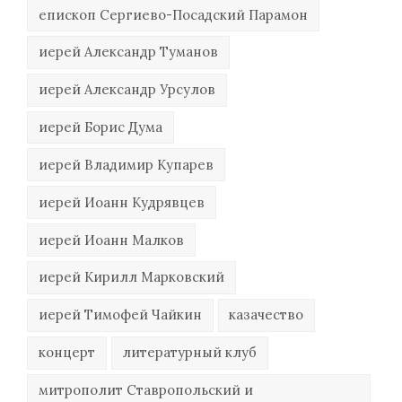
епископ Сергиево-Посадский Парамон
иерей Александр Туманов
иерей Александр Урсулов
иерей Борис Дума
иерей Владимир Купарев
иерей Иоанн Кудрявцев
иерей Иоанн Малков
иерей Кирилл Марковский
иерей Тимофей Чайкин
казачество
концерт
литературный клуб
митрополит Ставропольский и