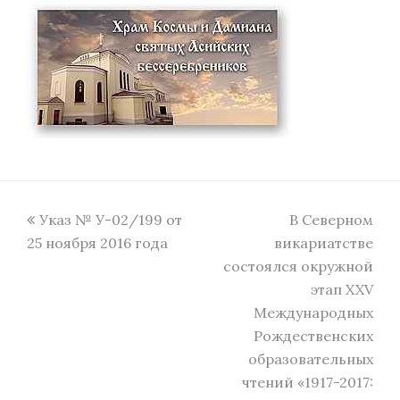
previous
next
Указ № У-02/199 от
В Северном
post:
post:
25 ноября 2016 года
викариатстве
состоялся окружной
этап XXV
Международных
Рождественских
образовательных
чтений «1917-2017: