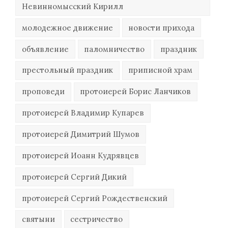
Невинномысский Кирилл
молодежное движение
новости прихода
объявление
паломничество
праздник
престольный праздник
приписной храм
проповеди
протоиерей Борис Ланчиков
протоиерей Владимир Купарев
протоиерей Димитрий Шумов
протоиерей Иоанн Кудрявцев
протоиерей Сергий Дикий
протоиерей Сергий Рождественский
святыни
сестричество