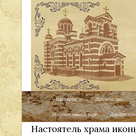
Наш храм
Духовенство
О православной вере
Для готовя
Настоятель храма икон