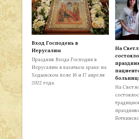
Вход Господень в
На Светл
Иерусалим
состояло
Праздник Входа Господня в
праздни
Иерусалим в казачьем храме на
пациент
Ходынском поле 16 и 17 апреля
больниц
2022 года.
На Светл
состоялос
традицио
праздник
Боткинско