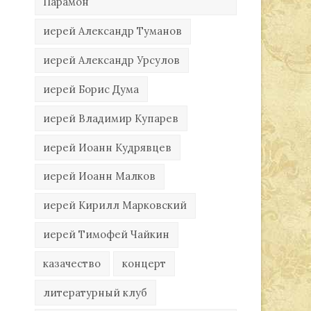
Парамон
иерей Александр Туманов
иерей Александр Урсулов
иерей Борис Дума
иерей Владимир Купарев
иерей Иоанн Кудрявцев
иерей Иоанн Малков
иерей Кирилл Марковский
иерей Тимофей Чайкин
казачество
концерт
литературный клуб