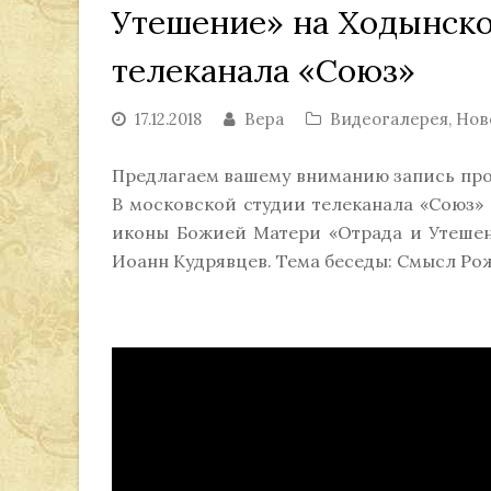
Утешение» на Ходынско
телеканала «Союз»
17.12.2018
Вера
Видеогалерея
,
Нов
Предлагаем вашему вниманию запись прог
В московской студии телеканала «Союз» 
иконы Божией Матери «Отрада и Утешен
Иоанн Кудрявцев. Тема беседы: Смысл Ро