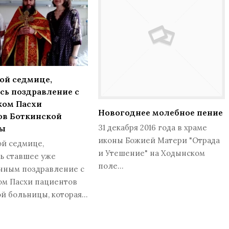
ой седмице,
сь поздравление с
ком Пасхи
Новогоднее молебное пение
ов Боткинской
31 декабря 2016 года в храме
ы
иконы Божией Матери "Отрада
ой седмице,
и Утешение" на Ходынском
ь ставшее уже
поле…
нным поздравление с
ом Пасхи пациентов
й больницы, которая…