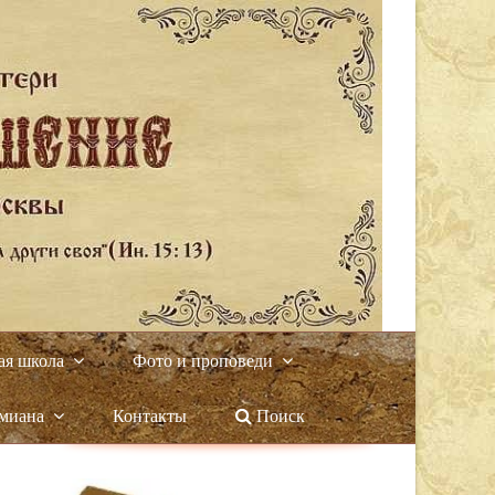
ая школа
Фото и проповеди
амиана
Контакты
Поиск