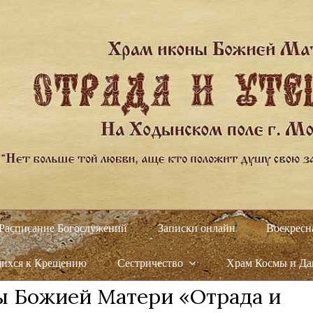
Расписание Богослужений
Записки онлайн
Воскресн
щихся к Крещению
Сестричество
Храм Космы и Д
ы Божией Матери «Отрада и