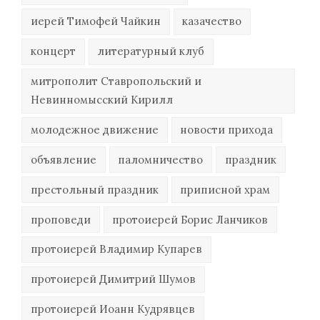
иерей Тимофей Чайкин
казачество
концерт
литературный клуб
митрополит Ставропольский и
Невинномысский Кирилл
молодежное движение
новости прихода
объявление
паломничество
праздник
престольный праздник
приписной храм
проповеди
протоиерей Борис Ланчиков
протоиерей Владимир Купарев
протоиерей Димитрий Шумов
протоиерей Иоанн Кудрявцев