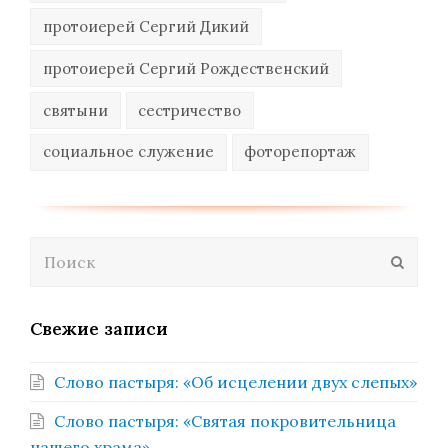
протоиерей Сергий Дикий
протоиерей Сергий Рождественский
святыни
сестричество
социальное служение
фоторепортаж
Поиск
Отпра
Свежие записи
Слово пастыря: «Об исцелении двух слепых»
Слово пастыря: «Святая покровительница
нашего храма»