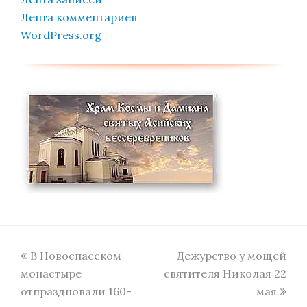
Лента комментариев
WordPress.org
previous
next
В Новоспасском
Дежурство у мощей
post:
post:
монастыре
святителя Николая 22
отпраздновали 160-
мая