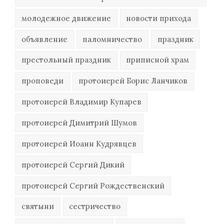
молодежное движение
новости прихода
объявление
паломничество
праздник
престольный праздник
приписной храм
проповеди
протоиерей Борис Ланчиков
протоиерей Владимир Купарев
протоиерей Димитрий Шумов
протоиерей Иоанн Кудрявцев
протоиерей Сергий Дикий
протоиерей Сергий Рождественский
святыни
сестричество