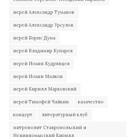
иерей Александр Туманов
иерей Александр Урсулов
иерей Борис Дума
иерей Владимир Купарев
иерей Иоанн Кудрявцев
иерей Иоанн Малков
иерей Кирилл Марковский
иерей Тимофей Чайкин
казачество
концерт
литературный клуб
митрополит Ставропольский и
Невинномысский Кирилл