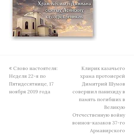
previous
next
Слово настоятеля:
Клирик казачьего
post:
post:
Неделя 22-я по
храма протоиерей
Пятидесятнице, 17
Димитрий Шумов
ноября 2019 года
совершил панихиду в
память погибших в
Великую
Отечественную войну
воинов-казаков 37-го
Армавирского