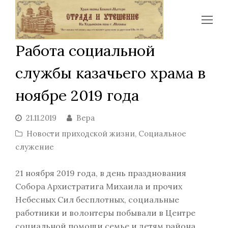
Op
Mo
Работа социальной
Me
службы казачьего храма в
ноябре 2019 года
21.11.2019
Вера
Новости приходской жизни
,
Социальное
служение
21 ноября 2019 года, в день празднования
Собора Архистратига Михаила и прочих
Небесных Сил бесплотных, социальные
работники и волонтеры побывали в Центре
социальной помощи семье и детям района