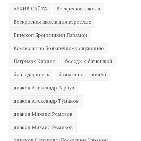
АРХИВ САЙТА
Воскресная школа
Воскресная школа для взрослых
Епископ Бронницкий Парамон
Комиссия по больничному служению
Патриарх Кирилл
беседы с батюшкой
благодарность
больница
видео
диакон Александр Гарбуз
диакон Александр Туманов
диакон Михаил Ремезов
диакон Михаил Ремизов
епископ Сергиево-Посадский Парамон