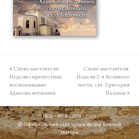
previous
next
Слово настоятеля:
Слово настоятеля:
post:
post:
Неделя сыропустная,
Неделя 2-я Великого
воспоминание
поста, свт. Григория
Адамова изгнания
Паламы
1909 - 1924 ... 1991 - 2026
© Официальный сайт храма иконы Божией
Матери