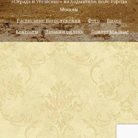
«Отрада и Утешение» на Ходынском поле города
Москвы
Расписание Богослужений
Фото
Видео
Контакты
Записки онлайн
Пожертвование