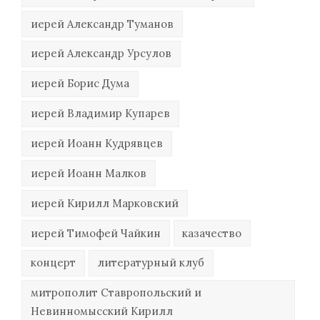
иерей Александр Туманов
иерей Александр Урсулов
иерей Борис Дума
иерей Владимир Купарев
иерей Иоанн Кудрявцев
иерей Иоанн Малков
иерей Кирилл Марковский
иерей Тимофей Чайкин
казачество
концерт
литературный клуб
митрополит Ставропольский и
Невинномысский Кирилл