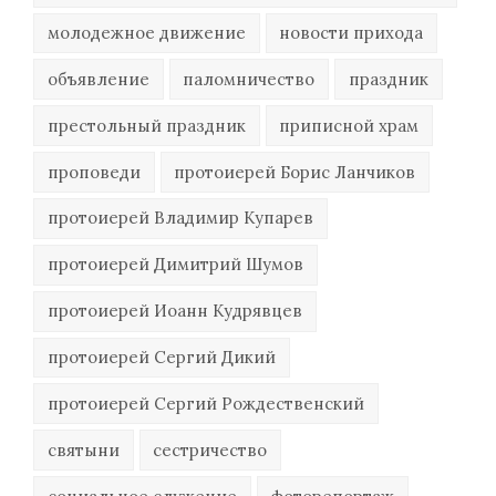
молодежное движение
новости прихода
объявление
паломничество
праздник
престольный праздник
приписной храм
проповеди
протоиерей Борис Ланчиков
протоиерей Владимир Купарев
протоиерей Димитрий Шумов
протоиерей Иоанн Кудрявцев
протоиерей Сергий Дикий
протоиерей Сергий Рождественский
святыни
сестричество