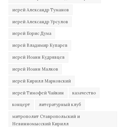
иерей Александр Туманов
иерей Александр Урсулов
иерей Борис Дума
иерей Владимир Купарев
иерей Иоанн Кудрявцев
иерей Иоанн Малков
иерей Кирилл Марковский
иерей Тимофей Чайкин
казачество
концерт
литературный клуб
митрополит Ставропольский и
Невинномысский Кирилл