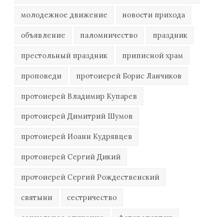
молодежное движение
новости прихода
объявление
паломничество
праздник
престольный праздник
приписной храм
проповеди
протоиерей Борис Ланчиков
протоиерей Владимир Купарев
протоиерей Димитрий Шумов
протоиерей Иоанн Кудрявцев
протоиерей Сергий Дикий
протоиерей Сергий Рождественский
святыни
сестричество