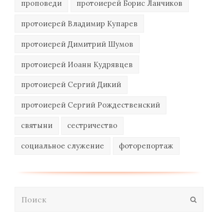
проповеди
протоиерей Борис Ланчиков
протоиерей Владимир Купарев
протоиерей Димитрий Шумов
протоиерей Иоанн Кудрявцев
протоиерей Сергий Дикий
протоиерей Сергий Рождественский
святыни
сестричество
социальное служение
фоторепортаж
Поиск
Отпра