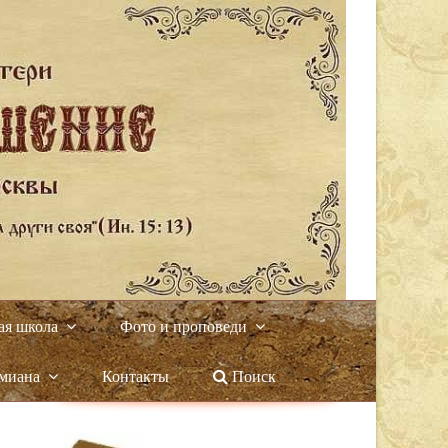
ая школа
Фото и проповеди
амиана
Контакты
Поиск