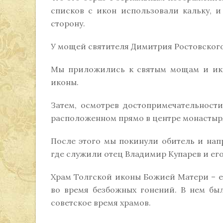
списков с икон использовали кальку, 
сторону.
У мощей святителя Димитрия Ростовског
Мы приложились к святым мощам и икон
иконы.
Затем, осмотрев достопримечательност
расположенном прямо в центре монастыря
После этого мы покинули обитель и нап
где служили отец Владимир Купарев и его
Храм Толгской иконы Божией Матери – е
во время безбожных гонений. В нем бы
советское время храмов.