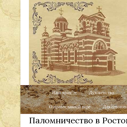
Наш храм
Духовенство
О православной вере
Для готовя
Паломничество в Росто