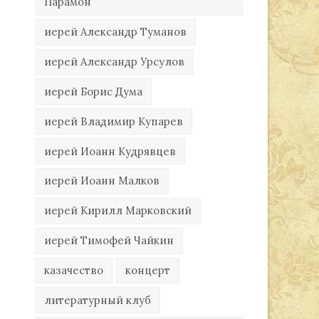
Парамон
иерей Александр Туманов
иерей Александр Урсулов
иерей Борис Дума
иерей Владимир Купарев
иерей Иоанн Кудрявцев
иерей Иоанн Малков
иерей Кирилл Марковский
иерей Тимофей Чайкин
казачество
концерт
литературный клуб