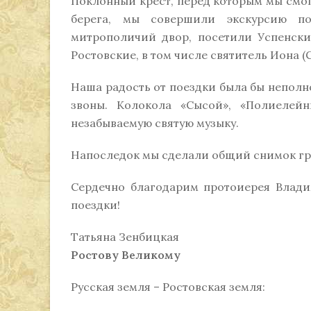
Поклонный крест, перед которым мы смо
берега, мы совершили экскурсию по
митрополичий двор, посетили Успенски
Ростовские, в том числе святитель Иона (
Наша радость от поездки была бы неполн
звоны. Колокола «Сысой», «Полиелейн
незабываемую святую музыку.
Напоследок мы сделали общий снимок гр
Сердечно благодарим протоиерея Влади
поездки!
Татьяна Зенбицкая
Ростову Великому
Русская земля – Ростовская земля: