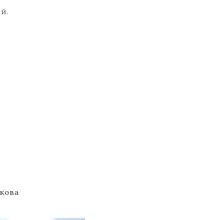
й.
кова