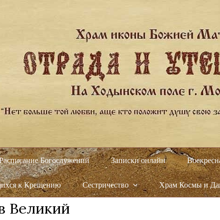
Расписание Богослужений
Записки онлайн
Воскресн
щихся к Крещению
Сестричество
Храм Космы и Д
в Великий