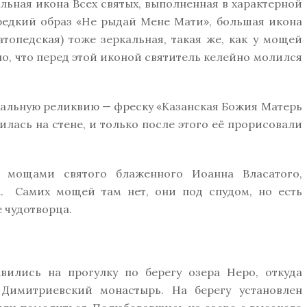
льная икона Всех святых, выполненная в характерной
редкий образ «Не рыдай Мене Мати», большая икона
топедская) тоже зеркальная, такая же, как у мощей
о, что перед этой иконой святитель келейно молился
кальную реликвию — фреску «Казанская Божия Матерь
лась на стене, и только после этого её прорисовали
 мощами святого блаженного Иоанна Власатого,
. Самих мощей там нет, они под спудом, но есть
 чудотворца.
вились на прогулку по берегу озера Неро, откуда
Димитриевский монастырь. На берегу установлен