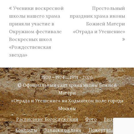
previous
next
Ученики воскресной
Престольный
post:
post:
школы нашего храма
праздник храма иконы
приняли участие в
Божией Матери
Окружном фестивале
«Отрада и Утешение»
Воскресных школ
«Рождественская
звезда»
1909 - 1924 ... 1991 - 2026
© Официальный сайт храма иконы Божией
Матери
«Отрада и Утешение» на Ходынском поле города
Москвы
Расписание Богослужений
Фото
Видео
Контакты
Записки онлайн
Пожертвование