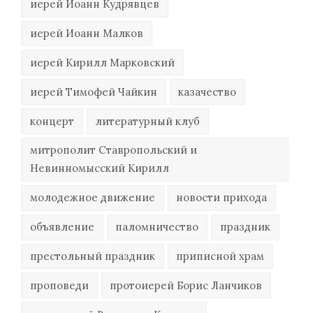
иерей Иоанн Кудрявцев
иерей Иоанн Малков
иерей Кирилл Марковский
иерей Тимофей Чайкин
казачество
концерт
литературный клуб
митрополит Ставропольский и
Невинномысский Кирилл
молодежное движение
новости прихода
объявление
паломничество
праздник
престольный праздник
приписной храм
проповеди
протоиерей Борис Ланчиков