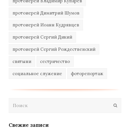
протоиерей Владимир Купарев
протоиерей Димитрий Шумов
протоиерей Иоанн Кудрявцев
протоиерей Сергий Дикий
протоиерей Сергий Рождественский
святыни
сестричество
социальное служение
фоторепортаж
Поиск
Отпра
Свежие записи