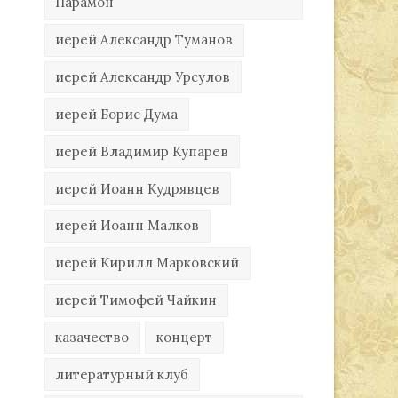
Парамон
иерей Александр Туманов
иерей Александр Урсулов
иерей Борис Дума
иерей Владимир Купарев
иерей Иоанн Кудрявцев
иерей Иоанн Малков
иерей Кирилл Марковский
иерей Тимофей Чайкин
казачество
концерт
литературный клуб