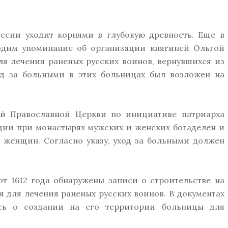
оссии уходит корнями в глубокую древность. Еще в
одим упоминание об организации княгиней Ольгой
я лечения раненых русских воинов, вернувшихся из
д за больными в этих больницах был возложен на
ой Православной Церкви по инициативе патриарха
ции при монастырях мужских и женских богаделен и
и женщин. Согласно указу, уход за больными должен
т 1612 года обнаружены записи о строительстве на
 для лечения раненых русских воинов. В документах
ись о создании на его территории больницы для