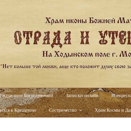
Расписание Богослужений
Записки онлайн
Воскресн
щихся к Крещению
Сестричество
Храм Космы и Д