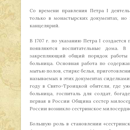
Со времени правления Петра I деятель
только в монастырских документах, но
канцелярий.
В 1707 г. по указанию Петра I создается
появляются воспитательные дома. В 
закрепляющий общий порядок работы в 
больница. Основная работа по содержа
мытью полов, стирке белья, приготовлен
называемых в этих документах сиделками
году в Свято-Троицкой обители, где у
больница, госпиталь для солдат, богад
первая в России Община сестер милосер
России возникло сестринское милосердно
Большую роль в становлении «сестринс