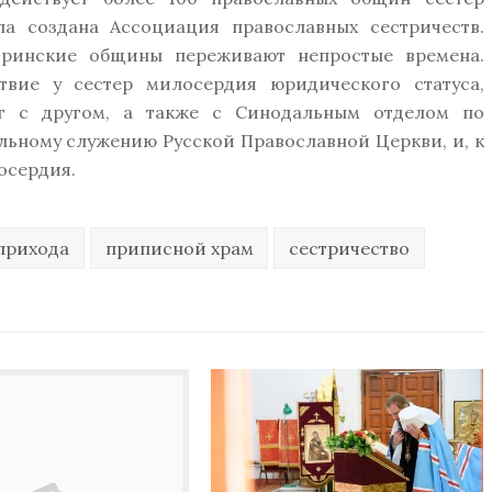
а создана Ассоциация православных сестричеств.
тринские общины переживают непростые времена.
твие у сестер милосердия юридического статуса,
уг с другом, а также с Синодальным отделом по
льному служению Русской Православной Церкви, и, к
осердия.
прихода
приписной храм
сестричество