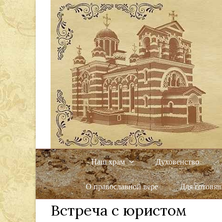
Наш храм
Духовенство
О православной вере
Для готовя
Встреча с юристом