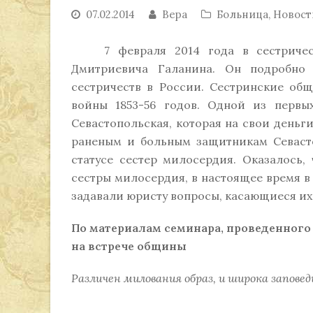
07.02.2014
Вера
Больница
,
Новост
7 февраля 2014 года в сестричеств
Дмитриевича Галанина. Он подробно 
сестричеств в России. Сестринские об
войны 1853-56 годов. Одной из первы
Севастопольская, которая на свои деньг
раненым и больным защитникам Севаст
статусе сестер милосердия. Оказалось,
сестры милосердия, в настоящее время в 
задавали юристу вопросы, касающиеся их
По материалам семинара, проведенного
на встрече общины
Различен милования образ, и широка заповедь