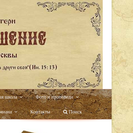
ая школа
Фото и проповеди
амиана
Контакты
Поиск