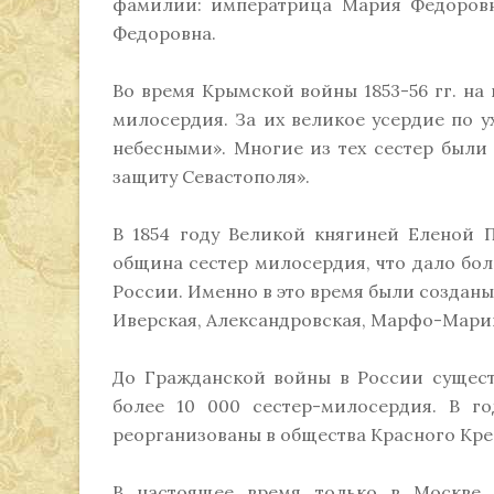
фамилии: императрица Мария Федоровн
Федоровна.
Во время Крымской войны 1853-56 гг. на
милосердия. За их великое усердие по 
небесными». Многие из тех сестер были
защиту Севастополя».
В 1854 году Великой княгиней Еленой 
община сестер милосердия, что дало бо
России. Именно в это время были созданы
Иверская, Александровская, Марфо-Марии
До Гражданской войны в России сущест
более 10 000 сестер-милосердия. В г
реорганизованы в общества Красного Кре
В настоящее время только в Москве 