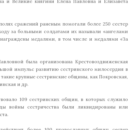
а и Великие княгини Елена Павловна и Елизавета
 полях сражений раненым помогали более 250 сестер
уходу за больными солдатами их называли «ангелами
 награждены медалями, в том числе и медалями «За
Павловной была организована Крестовоздвиженская
льшой импульс развитию сестринского милосердия в
 такие крупные сестринские общины, как Покровская,
нская и др.
вовало 109 сестринских общин, в которых служило
оды войны сестричества были ликвидированы или
ста.
действует более 100 православных общин сестер