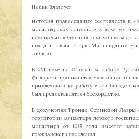
Иоанн Златоуст
История православных сестричеств в Р
монастырских летописях X века мы нах
специальных больниц при монастырях дл
походов князя Игоря. Милосердный ухо
женщин.
В ХVI веке на Стоглавом соборе Русск
Филарета принимается Указ об организа
привлечении на работу в эти богадельн
был предоставляться бескорыстно.
В документах Троице-Сергиевой Лавры о
территории монастыря первого госпиталя
монастыря от 1618 года имеется зап
гражданского населения.