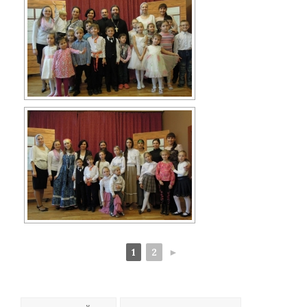
1
2
►