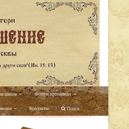
ая школа
Фото и проповеди
амиана
Контакты
Поиск