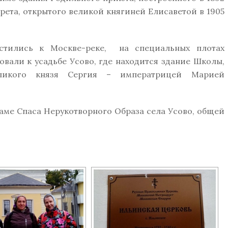
рета, открытого великой княгиней Елисаветой в 1905
стились к Москве-реке, на специальных плотах
овали к усадьбе Усово, где находится здание Школы,
ликого князя Сергия – императрицей Марией
аме Спаса Нерукотворного Образа села Усово, общей