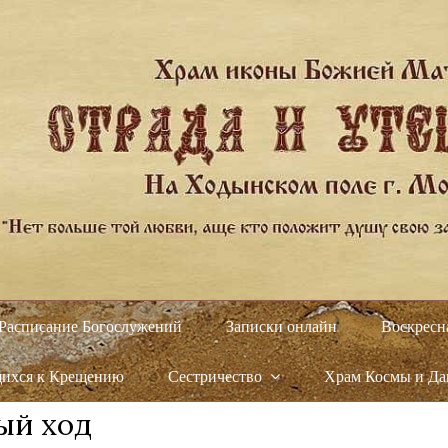
Расписание Богослужений
Записки онлайн
Воскресн
щихся к Крещению
Сестричество
Храм Космы и Д
ый ход