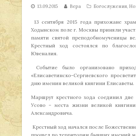
13.09.2015
Вера
Богослужения
,
Но
13 сентября 2015 года прихожане хра
Ходынском поле г. Москвы приняли участ
памяти святой преподобномученицы ве
Крестный ход состоялся по благосл
Ювеналия.
Событие было организовано приход
«Елисаветинско-Сергиевского просвети
дню именин великой княгини Елисаветы.
Маршрут крестного хода соединил две 
Усово – места жизни великой княгини
Александровича.
Крестный ход начался после Божественно
прошел по территории бывших имений ми