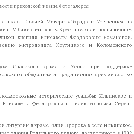
вости приходской жизни
,
Фотогалерея
ма иконы Божией Матери «Отрада и Утешение» на
ие в IV Елисаветинском Крестном ходе, посвященном
ликой княгини Елисаветы Феодоровны Романовой.
овению митрополита Крутицкого и Коломенского
ом Спасского храма с. Усово при поддержке
тельского общества» и традиционно приурочено ко
подмосковные исторические усадьбы: Ильинское и
 Елисаветы Феодоровны и великого князя Сергия
й литургии в храме Илии Пророка в селе Ильинское,
мо здания Родильного приюта, построенного в 1892