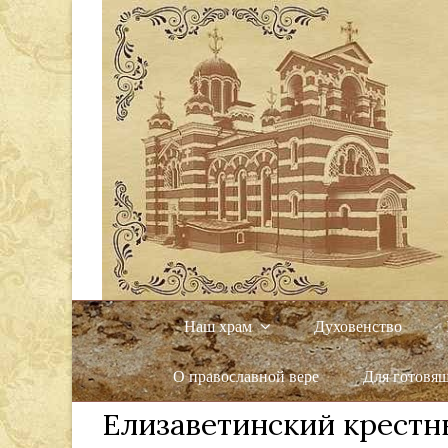
Наш храм
Духовенство
О православной вере
Для готовя
Елизаветинский крестн