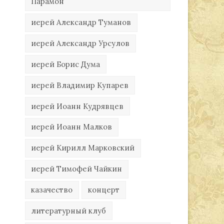
Парамон
иерей Александр Туманов
иерей Александр Урсулов
иерей Борис Дума
иерей Владимир Купарев
иерей Иоанн Кудрявцев
иерей Иоанн Малков
иерей Кирилл Марковский
иерей Тимофей Чайкин
казачество
концерт
литературный клуб