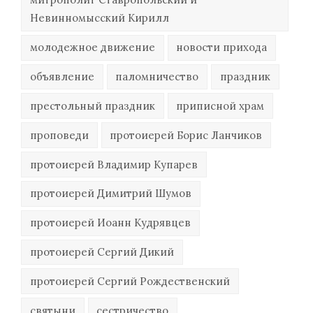
Невинномысский Кирилл
молодежное движение
новости прихода
объявление
паломничество
праздник
престольный праздник
приписной храм
проповеди
протоиерей Борис Ланчиков
протоиерей Владимир Купарев
протоиерей Димитрий Шумов
протоиерей Иоанн Кудрявцев
протоиерей Сергий Дикий
протоиерей Сергий Рождественский
святыни
сестричество