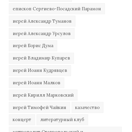
епископ Сергиево-Посадский Парамон
иерей Александр Туманов
иерей Александр Урсулов
иерей Борис Дума
иерей Владимир Купарев
иерей Иоанн Кудрявцев
иерей Иоанн Малков
иерей Кирилл Марковский
иерей Тимофей Чайкин
казачество
концерт
литературный клуб
митрополит Ставропольский и